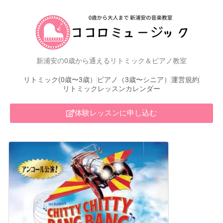
新浦安の0歳から通えるリトミック＆ピアノ教室
リトミック(0歳〜3歳）
ピアノ（3歳〜シニア）
運営規約
リトミックレッスンカレンダー
体験レッスンに申し込む