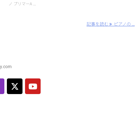
ノ プリマーA ...
記事を読む
ピアノの ...
y.com