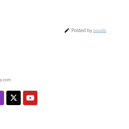
Posted by
cocolo

y.com