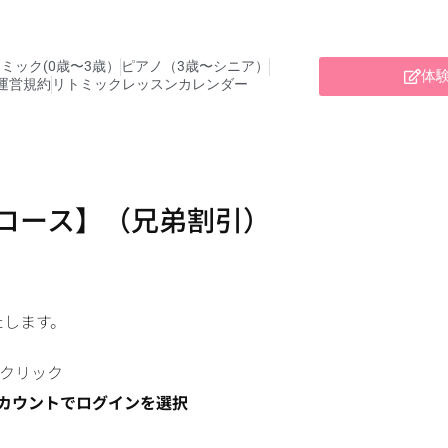
ミック(0歳〜3歳）
ピアノ（3歳〜シニア）
体
運営規約
リトミックレッスンカレンダー
）コース】（兄弟割引）
たします。
をクリック
lアカウントでログインを選択