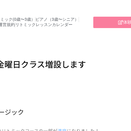
ミック(0歳〜3歳）
ピアノ（3歳〜シニア）
体
運営規約
リトミックレッスンカレンダー
金曜日クラス増設します
ージック
のリトミックコースの一部が
満席
になりました！