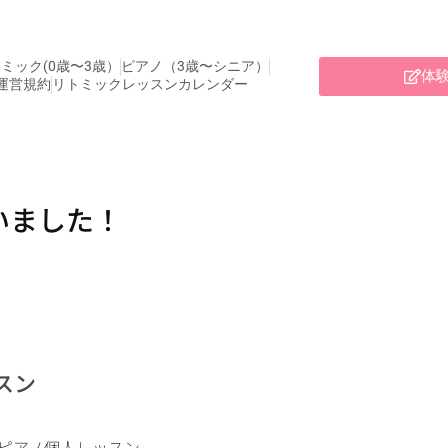
ミック(0歳〜3歳）
ピアノ（3歳〜シニア）
体
運営規約
リトミックレッスンカレンダー
いました！
スン
ピアノ個人レッスン。