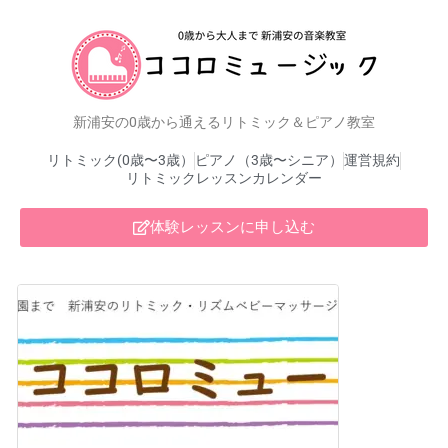
新浦安の0歳から通えるリトミック＆ピアノ教室
リトミック(0歳〜3歳）
ピアノ（3歳〜シニア）
運営規約
リトミックレッスンカレンダー
体験レッスンに申し込む