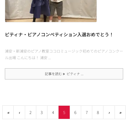
ピティナ・ピアノコンペティション入選おめでとう！
浦安・新浦安のピアノ教室ココロミュージック初めてのピアノコンクー
ル出場 こんにちは！ 浦安 ...
記事を読む
ピティナ ...
«
‹
2
3
4
5
6
7
8
›
»