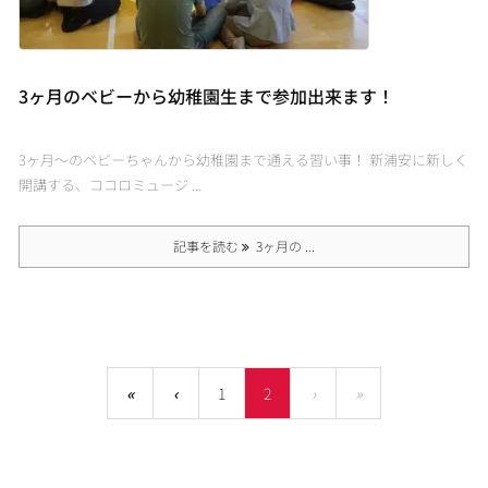
3ヶ月のベビーから幼稚園生まで参加出来ます！
3ヶ月〜のベビーちゃんから幼稚園まで通える習い事！ 新浦安に新しく
開講する、ココロミュージ ...
記事を読む
3ヶ月の ...
«
‹
1
2
›
»