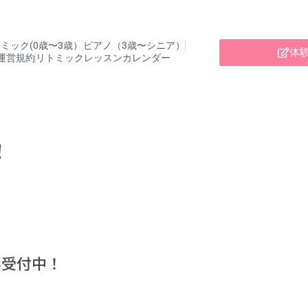
ミック(0歳〜3歳）
ピアノ（3歳〜シニア）
体
運営規約
リトミックレッスンカレンダー
！
み受付中！